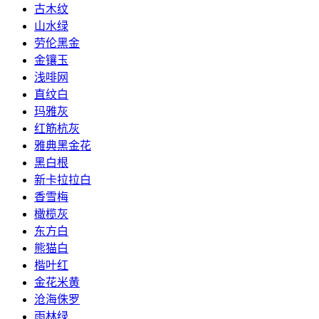
古木纹
山水绿
劳伦黑金
金镶玉
浅啡网
直纹白
玛雅灰
红筋杭灰
雅典黑金花
黑白根
新卡拉拉白
香雪梅
橄榄灰
东方白
熊猫白
楷叶红
金花米黄
沧海侏罗
雨林绿