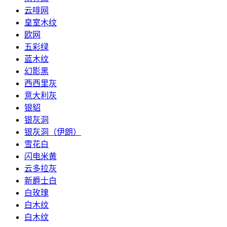
云啡网
皇室木纹
欧网
五彩绿
蓝木纹
幻影黑
西西里灰
意大利灰
银貂
银灰洞
银灰洞（伊朗）
雪花白
闪电米黄
云多拉灰
新爵士白
白玫瑰
白木纹
白木纹