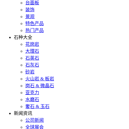
台面板
装饰
景观
特色产品
热门产品
石种大全
花岗岩
大理石
石英石
石灰石
砂岩
火山岩 & 板岩
岗石 & 微晶石
亚克力
水磨石
奢石 & 玉石
新闻资讯
公司新闻
全球展会