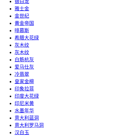
银白龙
雅士金
金世纪
黄金帝国
啡慕斯
希腊大花绿
灰木纹
灰木纹
白筋杭灰
爱马仕灰
冷翡翠
皇家金檀
印象拉菲
印度大花绿
印尼米黄
水墨年华
意大利蓝洞
意大利罗马洞
汉白玉