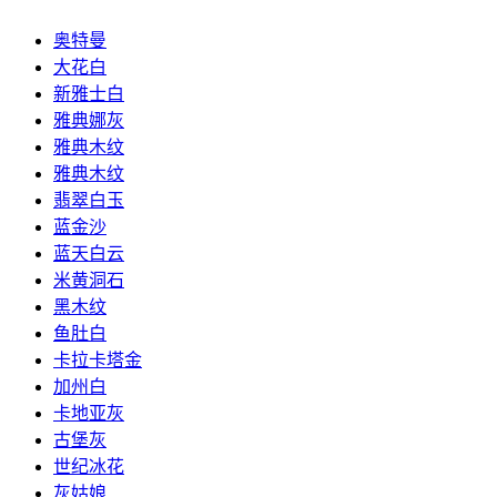
奥特曼
大花白
新雅士白
雅典娜灰
雅典木纹
雅典木纹
翡翠白玉
蓝金沙
蓝天白云
米黄洞石
黑木纹
鱼肚白
卡拉卡塔金
加州白
卡地亚灰
古堡灰
世纪冰花
灰姑娘