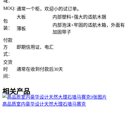
域：
MOQ:
通常一个柜，欢迎小的试订单。
大板
内部塑料+强大的适航木捆
包
内部泡沫+牢固的适航木箱，外面有
装：
薄板
加固带子
付款
方
即期信用证、电汇
式：
交货
时
通常在收到付款后30天
间：
相关产品
9张图片
高品质室内豪华设计天然大理石墙马赛克