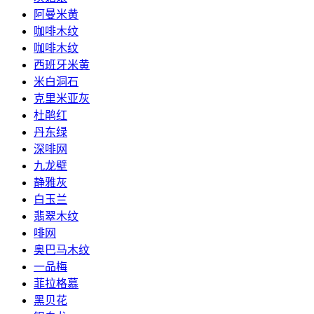
阿曼米黄
咖啡木纹
咖啡木纹
西班牙米黄
米白洞石
克里米亚灰
杜鹃红
丹东绿
深啡网
九龙壁
静雅灰
白玉兰
翡翠木纹
啡网
奥巴马木纹
一品梅
菲拉格慕
黑贝花