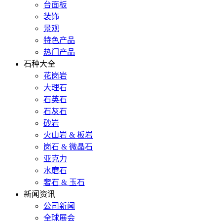
台面板
装饰
景观
特色产品
热门产品
石种大全
花岗岩
大理石
石英石
石灰石
砂岩
火山岩 & 板岩
岗石 & 微晶石
亚克力
水磨石
奢石 & 玉石
新闻资讯
公司新闻
全球展会