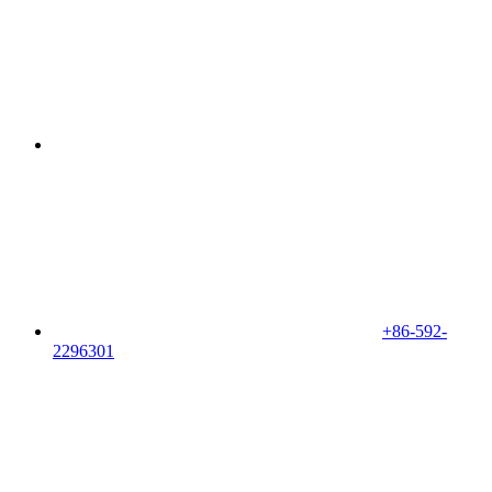
+86-592-
2296301