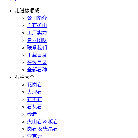
走进捷顺成
公司简介
自有矿山
工厂实力
专业团队
联系我们
下载目录
在线目录
全部石种
石种大全
花岗岩
大理石
石英石
石灰石
砂岩
火山岩 & 板岩
岗石 & 微晶石
亚克力