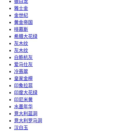
银白龙
雅士金
金世纪
黄金帝国
啡慕斯
希腊大花绿
灰木纹
灰木纹
白筋杭灰
爱马仕灰
冷翡翠
皇家金檀
印象拉菲
印度大花绿
印尼米黄
水墨年华
意大利蓝洞
意大利罗马洞
汉白玉