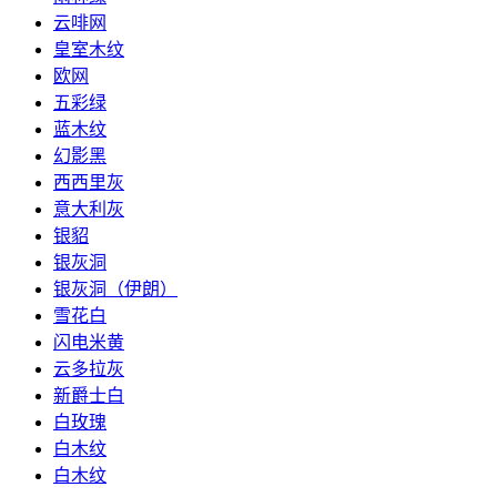
云啡网
皇室木纹
欧网
五彩绿
蓝木纹
幻影黑
西西里灰
意大利灰
银貂
银灰洞
银灰洞（伊朗）
雪花白
闪电米黄
云多拉灰
新爵士白
白玫瑰
白木纹
白木纹