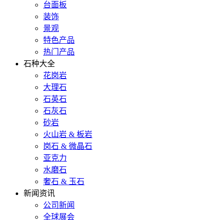
台面板
装饰
景观
特色产品
热门产品
石种大全
花岗岩
大理石
石英石
石灰石
砂岩
火山岩 & 板岩
岗石 & 微晶石
亚克力
水磨石
奢石 & 玉石
新闻资讯
公司新闻
全球展会