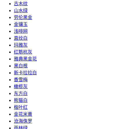
古木纹
山水绿
劳伦黑金
金镶玉
浅啡网
直纹白
玛雅灰
红筋杭灰
雅典黑金花
黑白根
新卡拉拉白
香雪梅
橄榄灰
东方白
熊猫白
楷叶红
金花米黄
沧海侏罗
雨林绿