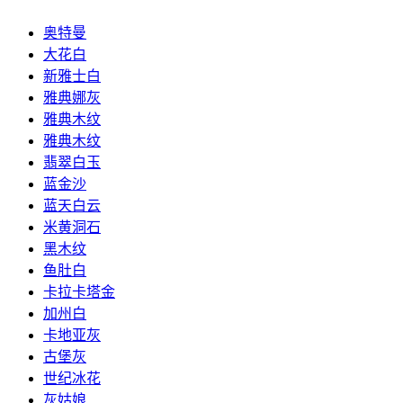
奥特曼
大花白
新雅士白
雅典娜灰
雅典木纹
雅典木纹
翡翠白玉
蓝金沙
蓝天白云
米黄洞石
黑木纹
鱼肚白
卡拉卡塔金
加州白
卡地亚灰
古堡灰
世纪冰花
灰姑娘