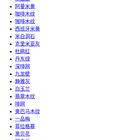
阿曼米黄
咖啡木纹
咖啡木纹
西班牙米黄
米白洞石
克里米亚灰
杜鹃红
丹东绿
深啡网
九龙壁
静雅灰
白玉兰
翡翠木纹
啡网
奥巴马木纹
一品梅
菲拉格慕
黑贝花