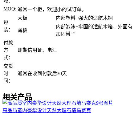
域：
MOQ:
通常一个柜，欢迎小的试订单。
大板
内部塑料+强大的适航木捆
包
内部泡沫+牢固的适航木箱，外面有
装：
薄板
加固带子
付款
方
即期信用证、电汇
式：
交货
时
通常在收到付款后30天
间：
相关产品
9张图片
高品质室内豪华设计天然大理石墙马赛克