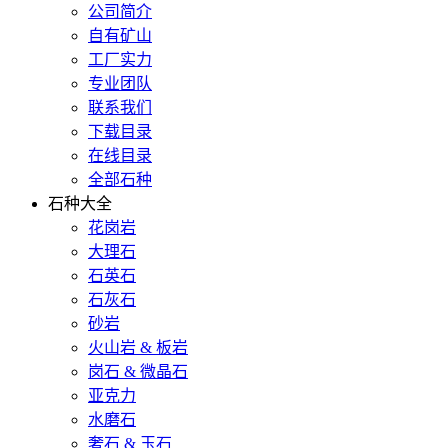
公司简介
自有矿山
工厂实力
专业团队
联系我们
下载目录
在线目录
全部石种
石种大全
花岗岩
大理石
石英石
石灰石
砂岩
火山岩 & 板岩
岗石 & 微晶石
亚克力
水磨石
奢石 & 玉石