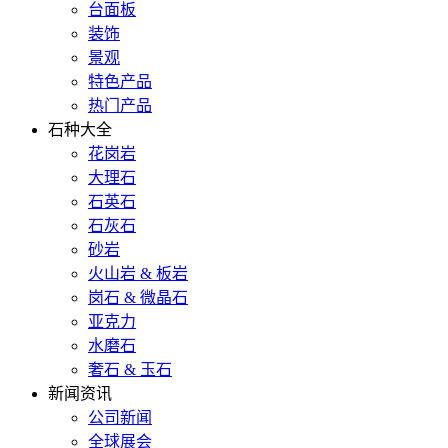
台面板
装饰
景观
特色产品
热门产品
石种大全
花岗岩
大理石
石英石
石灰石
砂岩
火山岩 & 板岩
岗石 & 微晶石
亚克力
水磨石
奢石 & 玉石
新闻资讯
公司新闻
全球展会