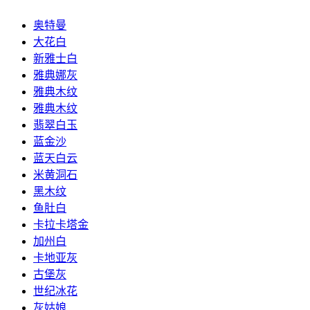
奥特曼
大花白
新雅士白
雅典娜灰
雅典木纹
雅典木纹
翡翠白玉
蓝金沙
蓝天白云
米黄洞石
黑木纹
鱼肚白
卡拉卡塔金
加州白
卡地亚灰
古堡灰
世纪冰花
灰姑娘