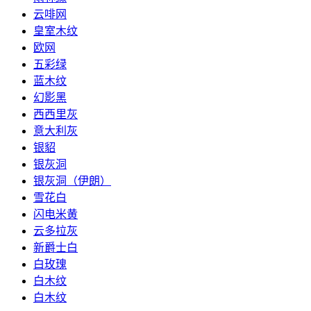
云啡网
皇室木纹
欧网
五彩绿
蓝木纹
幻影黑
西西里灰
意大利灰
银貂
银灰洞
银灰洞（伊朗）
雪花白
闪电米黄
云多拉灰
新爵士白
白玫瑰
白木纹
白木纹