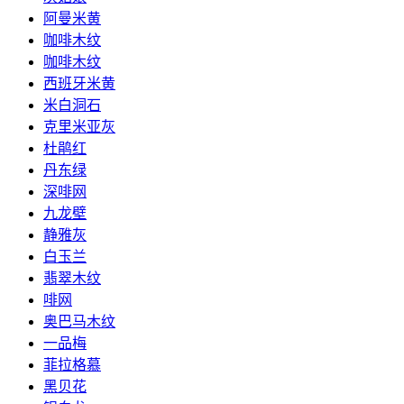
阿曼米黄
咖啡木纹
咖啡木纹
西班牙米黄
米白洞石
克里米亚灰
杜鹃红
丹东绿
深啡网
九龙壁
静雅灰
白玉兰
翡翠木纹
啡网
奥巴马木纹
一品梅
菲拉格慕
黑贝花