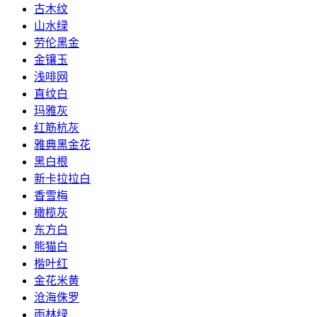
古木纹
山水绿
劳伦黑金
金镶玉
浅啡网
直纹白
玛雅灰
红筋杭灰
雅典黑金花
黑白根
新卡拉拉白
香雪梅
橄榄灰
东方白
熊猫白
楷叶红
金花米黄
沧海侏罗
雨林绿