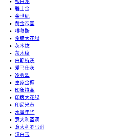
银白龙
雅士金
金世纪
黄金帝国
啡慕斯
希腊大花绿
灰木纹
灰木纹
白筋杭灰
爱马仕灰
冷翡翠
皇家金檀
印象拉菲
印度大花绿
印尼米黄
水墨年华
意大利蓝洞
意大利罗马洞
汉白玉