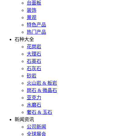
台面板
装饰
景观
特色产品
热门产品
石种大全
花岗岩
大理石
石英石
石灰石
砂岩
火山岩 & 板岩
岗石 & 微晶石
亚克力
水磨石
奢石 & 玉石
新闻资讯
公司新闻
全球展会