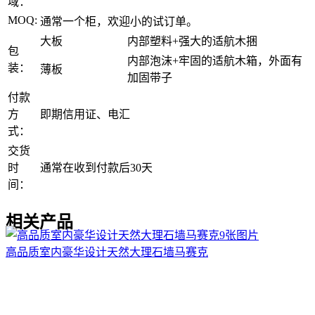
域：
MOQ:
通常一个柜，欢迎小的试订单。
大板
内部塑料+强大的适航木捆
包
内部泡沫+牢固的适航木箱，外面有
装：
薄板
加固带子
付款
方
即期信用证、电汇
式：
交货
时
通常在收到付款后30天
间：
相关产品
9张图片
高品质室内豪华设计天然大理石墙马赛克