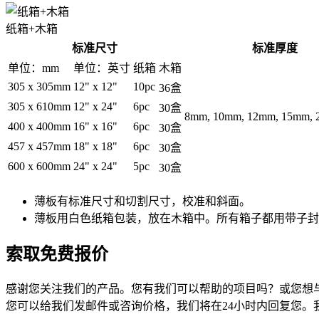
纸箱+木箱
标准尺寸
标准厚度
单位：mm
单位：英寸
纸箱
木箱
305 x 305mm
12" x 12"
10pc
36盒
305 x 610mm
12" x 24"
6pc
30盒
8mm, 10mm, 12mm, 15mm, 2
400 x 400mm
16" x 16"
6pc
30盒
457 x 457mm
18" x 18"
6pc
30盒
600 x 600mm
24" x 24"
5pc
30盒
薄板有标准尺寸和切割尺寸，校准和斜面。
薄板用白色纸箱包装，放在木箱中。所有箱子都用带子封
索取免费报价
感谢您关注我们的产品。您有我们可以帮助的项目吗？或您想
您可以给我们发邮件或咨询价格，我们将在24小时内回复您。