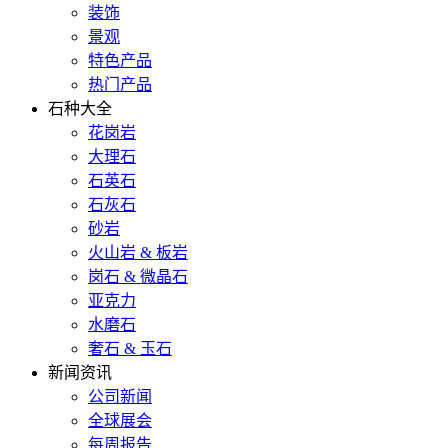
装饰
景观
特色产品
热门产品
石种大全
花岗岩
大理石
石英石
石灰石
砂岩
火山岩 & 板岩
岗石 & 微晶石
亚克力
水磨石
奢石 & 玉石
新闻资讯
公司新闻
全球展会
每周报告