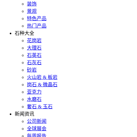
装饰
景观
特色产品
热门产品
石种大全
花岗岩
大理石
石英石
石灰石
砂岩
火山岩 & 板岩
岗石 & 微晶石
亚克力
水磨石
奢石 & 玉石
新闻资讯
公司新闻
全球展会
每周报告