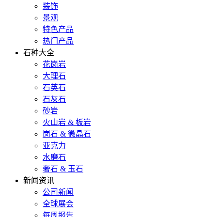
装饰
景观
特色产品
热门产品
石种大全
花岗岩
大理石
石英石
石灰石
砂岩
火山岩 & 板岩
岗石 & 微晶石
亚克力
水磨石
奢石 & 玉石
新闻资讯
公司新闻
全球展会
每周报告