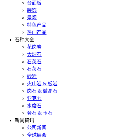
台面板
装饰
景观
特色产品
热门产品
石种大全
花岗岩
大理石
石英石
石灰石
砂岩
火山岩 & 板岩
岗石 & 微晶石
亚克力
水磨石
奢石 & 玉石
新闻资讯
公司新闻
全球展会