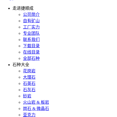
走进捷顺成
公司简介
自有矿山
工厂实力
专业团队
联系我们
下载目录
在线目录
全部石种
石种大全
花岗岩
大理石
石英石
石灰石
砂岩
火山岩 & 板岩
岗石 & 微晶石
亚克力