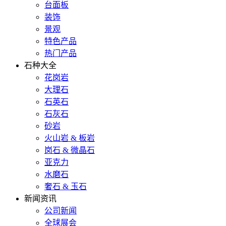
台面板
装饰
景观
特色产品
热门产品
石种大全
花岗岩
大理石
石英石
石灰石
砂岩
火山岩 & 板岩
岗石 & 微晶石
亚克力
水磨石
奢石 & 玉石
新闻资讯
公司新闻
全球展会