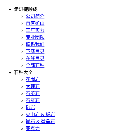
走进捷顺成
公司简介
自有矿山
工厂实力
专业团队
联系我们
下载目录
在线目录
全部石种
石种大全
花岗岩
大理石
石英石
石灰石
砂岩
火山岩 & 板岩
岗石 & 微晶石
亚克力