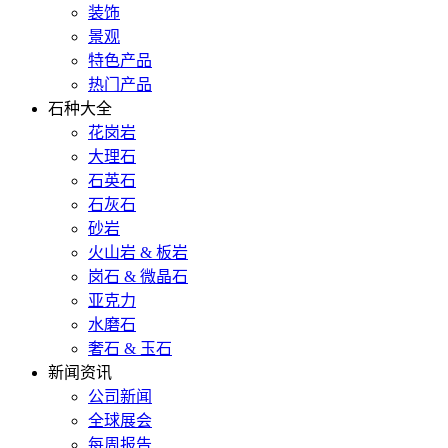
装饰
景观
特色产品
热门产品
石种大全
花岗岩
大理石
石英石
石灰石
砂岩
火山岩 & 板岩
岗石 & 微晶石
亚克力
水磨石
奢石 & 玉石
新闻资讯
公司新闻
全球展会
每周报告