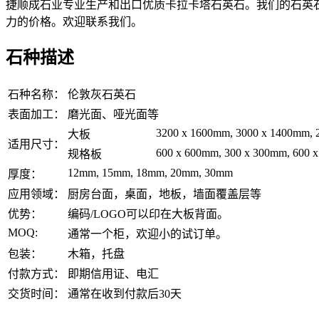
捷顺成石业专业生产和出口优质卡拉卡塔石英石。我们的石英
力的价格。欢迎联系我们。
石种描述
石种名称：
伦敦灰石英石
表面加工：
磨光面、哑光面等
3200 x 1600mm, 3000 x 1400mm, 2
大板
适用尺寸：
600 x 600mm, 300 x 300mm, 600 x
规格板
12mm, 15mm, 18mm, 20mm, 30mm
厚度：
应用领域：
厨房台面，桌面，地板，墙面覆盖层等
优势：
编码/LOGO可以印在大板背面。
MOQ:
通常一个柜，欢迎小的试订单。
包装：
木箱，托盘
付款方式：
即期信用证、电汇
交货时间：
通常在收到付款后30天