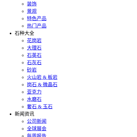
装饰
景观
特色产品
热门产品
石种大全
花岗岩
大理石
石英石
石灰石
砂岩
火山岩 & 板岩
岗石 & 微晶石
亚克力
水磨石
奢石 & 玉石
新闻资讯
公司新闻
全球展会
每周报告