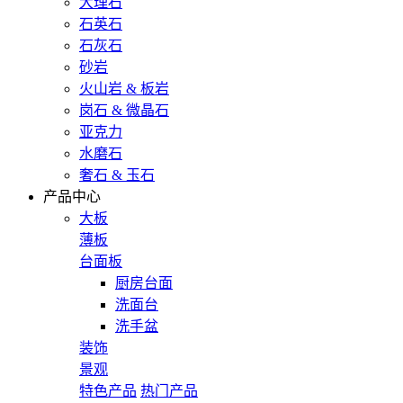
大理石
石英石
石灰石
砂岩
火山岩 & 板岩
岗石 & 微晶石
亚克力
水磨石
奢石 & 玉石
产品中心
大板
薄板
台面板
厨房台面
洗面台
洗手盆
装饰
景观
特色产品
热门产品