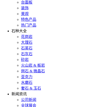
台面板
装饰
景观
特色产品
热门产品
石种大全
花岗岩
大理石
石英石
石灰石
砂岩
火山岩 & 板岩
岗石 & 微晶石
亚克力
水磨石
奢石 & 玉石
新闻资讯
公司新闻
全球展会