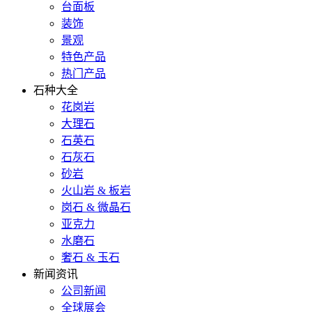
台面板
装饰
景观
特色产品
热门产品
石种大全
花岗岩
大理石
石英石
石灰石
砂岩
火山岩 & 板岩
岗石 & 微晶石
亚克力
水磨石
奢石 & 玉石
新闻资讯
公司新闻
全球展会