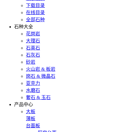
下载目录
在线目录
全部石种
石种大全
花岗岩
大理石
石英石
石灰石
砂岩
火山岩 & 板岩
岗石 & 微晶石
亚克力
水磨石
奢石 & 玉石
产品中心
大板
薄板
台面板