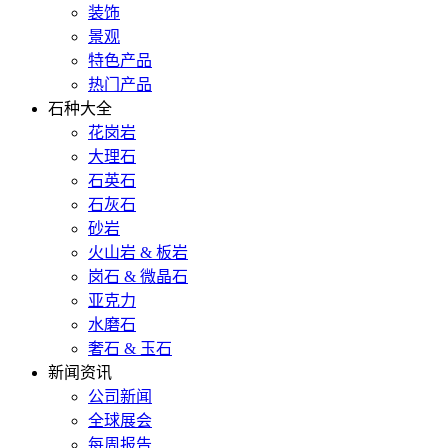
装饰
景观
特色产品
热门产品
石种大全
花岗岩
大理石
石英石
石灰石
砂岩
火山岩 & 板岩
岗石 & 微晶石
亚克力
水磨石
奢石 & 玉石
新闻资讯
公司新闻
全球展会
每周报告