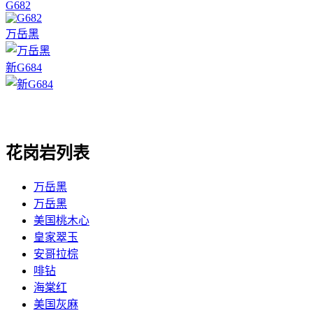
G682
万岳黑
新G684
花岗岩列表
万岳黑
万岳黑
美国桃木心
皇家翠玉
安哥拉棕
啡钻
海棠红
美国灰麻