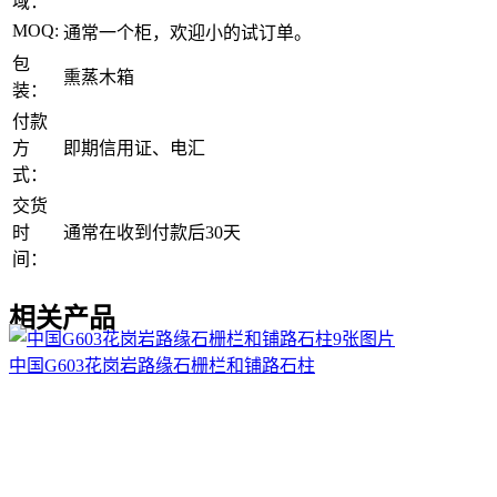
域：
MOQ:
通常一个柜，欢迎小的试订单。
包
熏蒸木箱
装：
付款
方
即期信用证、电汇
式：
交货
时
通常在收到付款后30天
间：
相关产品
9张图片
中国G603花岗岩路缘石栅栏和铺路石柱