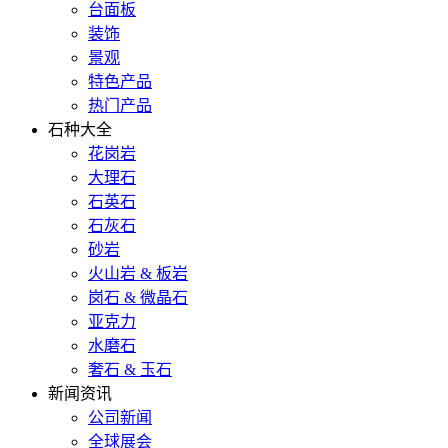
台面板
装饰
景观
特色产品
热门产品
石种大全
花岗岩
大理石
石英石
石灰石
砂岩
火山岩 & 板岩
岗石 & 微晶石
亚克力
水磨石
奢石 & 玉石
新闻资讯
公司新闻
全球展会