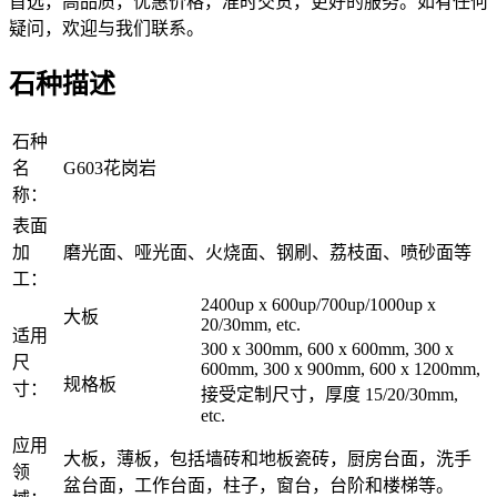
首选，高品质，优惠价格，准时交货，更好的服务。如有任何
疑问，欢迎与我们联系。
石种描述
石种
名
G603花岗岩
称：
表面
加
磨光面、哑光面、火烧面、钢刷、荔枝面、喷砂面等
工：
2400up x 600up/700up/1000up x
大板
20/30mm, etc.
适用
300 x 300mm, 600 x 600mm, 300 x
尺
600mm, 300 x 900mm, 600 x 1200mm,
规格板
寸：
接受定制尺寸，厚度 15/20/30mm,
etc.
应用
大板，薄板，包括墙砖和地板瓷砖，厨房台面，洗手
领
盆台面，工作台面，柱子，窗台，台阶和楼梯等。