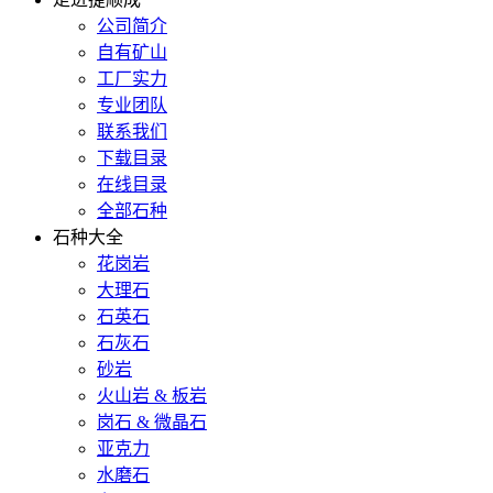
公司简介
自有矿山
工厂实力
专业团队
联系我们
下载目录
在线目录
全部石种
石种大全
花岗岩
大理石
石英石
石灰石
砂岩
火山岩 & 板岩
岗石 & 微晶石
亚克力
水磨石