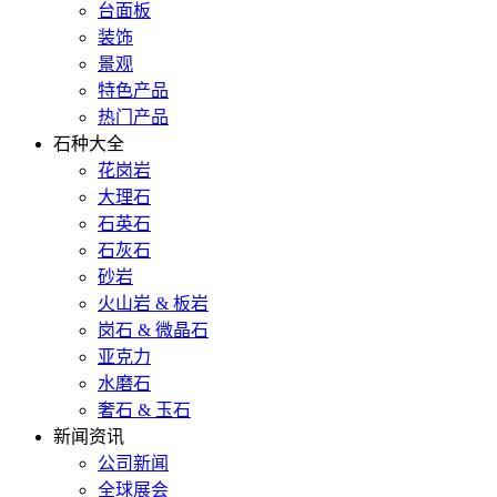
台面板
装饰
景观
特色产品
热门产品
石种大全
花岗岩
大理石
石英石
石灰石
砂岩
火山岩 & 板岩
岗石 & 微晶石
亚克力
水磨石
奢石 & 玉石
新闻资讯
公司新闻
全球展会