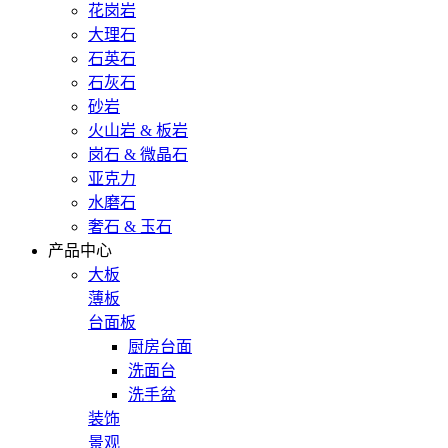
花岗岩
大理石
石英石
石灰石
砂岩
火山岩 & 板岩
岗石 & 微晶石
亚克力
水磨石
奢石 & 玉石
产品中心
大板
薄板
台面板
厨房台面
洗面台
洗手盆
装饰
景观