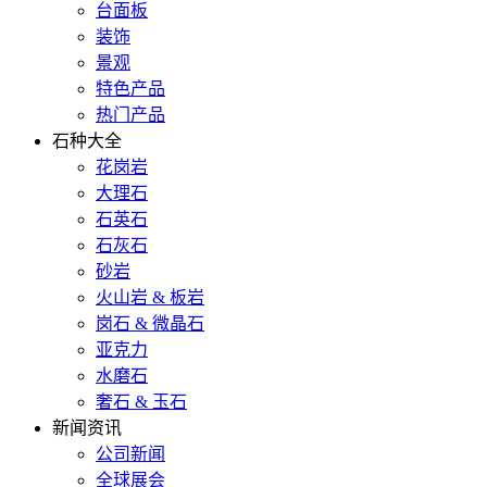
台面板
装饰
景观
特色产品
热门产品
石种大全
花岗岩
大理石
石英石
石灰石
砂岩
火山岩 & 板岩
岗石 & 微晶石
亚克力
水磨石
奢石 & 玉石
新闻资讯
公司新闻
全球展会