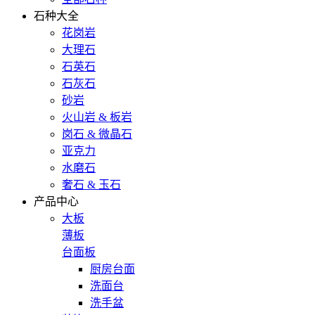
石种大全
花岗岩
大理石
石英石
石灰石
砂岩
火山岩 & 板岩
岗石 & 微晶石
亚克力
水磨石
奢石 & 玉石
产品中心
大板
薄板
台面板
厨房台面
洗面台
洗手盆