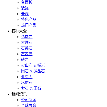
台面板
装饰
景观
特色产品
热门产品
石种大全
花岗岩
大理石
石英石
石灰石
砂岩
火山岩 & 板岩
岗石 & 微晶石
亚克力
水磨石
奢石 & 玉石
新闻资讯
公司新闻
全球展会