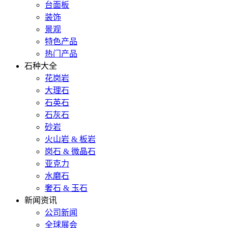
台面板
装饰
景观
特色产品
热门产品
石种大全
花岗岩
大理石
石英石
石灰石
砂岩
火山岩 & 板岩
岗石 & 微晶石
亚克力
水磨石
奢石 & 玉石
新闻资讯
公司新闻
全球展会