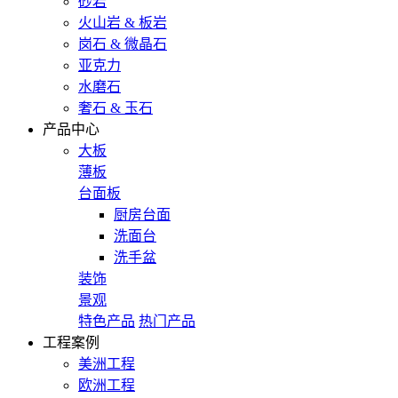
砂岩
火山岩 & 板岩
岗石 & 微晶石
亚克力
水磨石
奢石 & 玉石
产品中心
大板
薄板
台面板
厨房台面
洗面台
洗手盆
装饰
景观
特色产品
热门产品
工程案例
美洲工程
欧洲工程