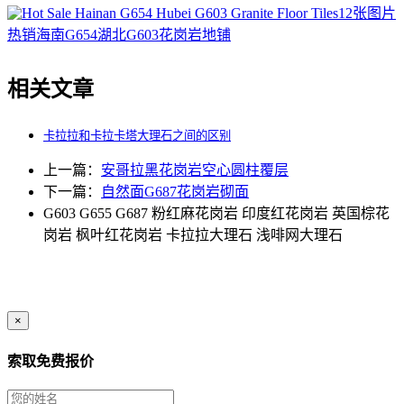
12张图片
热销海南G654湖北G603花岗岩地铺
相关文章
卡拉拉和卡拉卡塔大理石之间的区别
上一篇：
安哥拉黑花岗岩空心圆柱覆层
下一篇：
自然面G687花岗岩砌面
G603
G655
G687
粉红麻花岗岩
印度红花岗岩
英国棕花
岗岩
枫叶红花岗岩
卡拉拉大理石
浅啡网大理石
×
索取免费报价