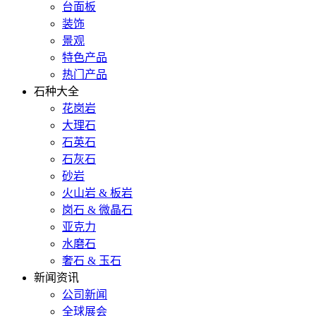
台面板
装饰
景观
特色产品
热门产品
石种大全
花岗岩
大理石
石英石
石灰石
砂岩
火山岩 & 板岩
岗石 & 微晶石
亚克力
水磨石
奢石 & 玉石
新闻资讯
公司新闻
全球展会