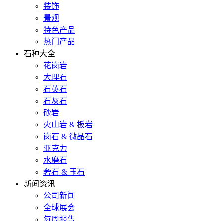
装饰
景观
特色产品
热门产品
石种大全
花岗岩
大理石
石英石
石灰石
砂岩
火山岩 & 板岩
岗石 & 微晶石
亚克力
水磨石
奢石 & 玉石
新闻资讯
公司新闻
全球展会
每周报告