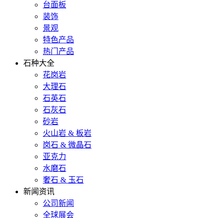
台面板
装饰
景观
特色产品
热门产品
石种大全
花岗岩
大理石
石英石
石灰石
砂岩
火山岩 & 板岩
岗石 & 微晶石
亚克力
水磨石
奢石 & 玉石
新闻资讯
公司新闻
全球展会