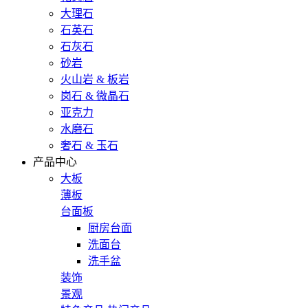
大理石
石英石
石灰石
砂岩
火山岩 & 板岩
岗石 & 微晶石
亚克力
水磨石
奢石 & 玉石
产品中心
大板
薄板
台面板
厨房台面
洗面台
洗手盆
装饰
景观