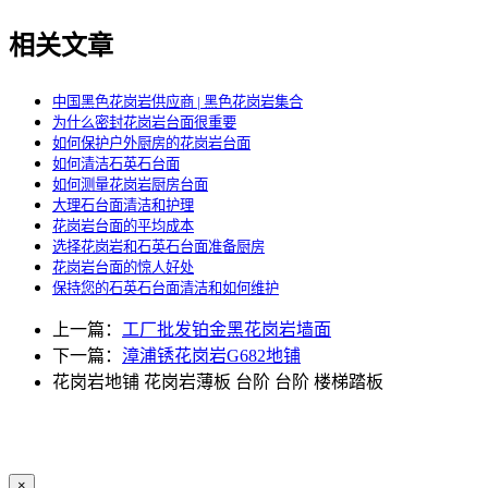
相关文章
中国黑色花岗岩供应商 | 黑色花岗岩集合
为什么密封花岗岩台面很重要
如何保护户外厨房的花岗岩台面
如何清洁石英石台面
如何测量花岗岩厨房台面
大理石台面清洁和护理
花岗岩台面的平均成本
选择花岗岩和石英石台面准备厨房
花岗岩台面的惊人好处
保持您的石英石台面清洁和如何维护
上一篇：
工厂批发铂金黑花岗岩墙面
下一篇：
漳浦锈花岗岩G682地铺
花岗岩地铺
花岗岩薄板
台阶
台阶
楼梯踏板
×