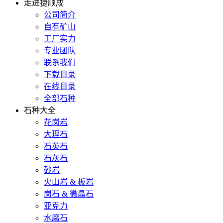
走进捷顺成
公司简介
自有矿山
工厂实力
专业团队
联系我们
下载目录
在线目录
全部石种
石种大全
花岗岩
大理石
石英石
石灰石
砂岩
火山岩 & 板岩
岗石 & 微晶石
亚克力
水磨石