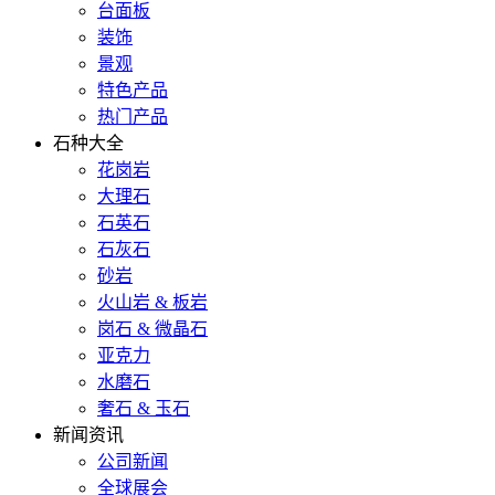
台面板
装饰
景观
特色产品
热门产品
石种大全
花岗岩
大理石
石英石
石灰石
砂岩
火山岩 & 板岩
岗石 & 微晶石
亚克力
水磨石
奢石 & 玉石
新闻资讯
公司新闻
全球展会