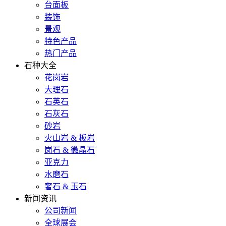
台面板
装饰
景观
特色产品
热门产品
石种大全
花岗岩
大理石
石英石
石灰石
砂岩
火山岩 & 板岩
岗石 & 微晶石
亚克力
水磨石
奢石 & 玉石
新闻资讯
公司新闻
全球展会