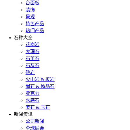
台面板
装饰
景观
特色产品
热门产品
石种大全
花岗岩
大理石
石英石
石灰石
砂岩
火山岩 & 板岩
岗石 & 微晶石
亚克力
水磨石
奢石 & 玉石
新闻资讯
公司新闻
全球展会