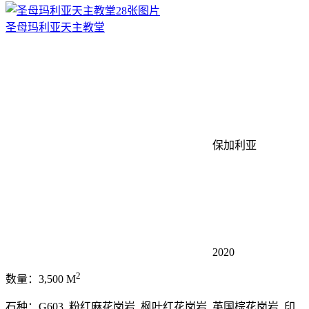
28张图片
圣母玛利亚天主教堂
保加利亚
2020
2
数量：3,500 M
石种：G603, 粉红麻花岗岩, 枫叶红花岗岩, 英国棕花岗岩, 印